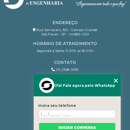
ENDEREÇO
Rua Jamacaru, 80 - Campo Grande
São Paulo - SP - 04689-020
HORÁRIO DE ATENDIMENTO
Segunda à Sexta: 9:00h às 18:00h
CONTATO
(11) 2368-9559
(11) 95206-7010
contato@sanchesri.com.br
Olá! Fale agora pelo WhatsApp
MENU
Home
Insira seu telefone
Quem Somos
Blog
Serviços
INICIAR CONVERSA