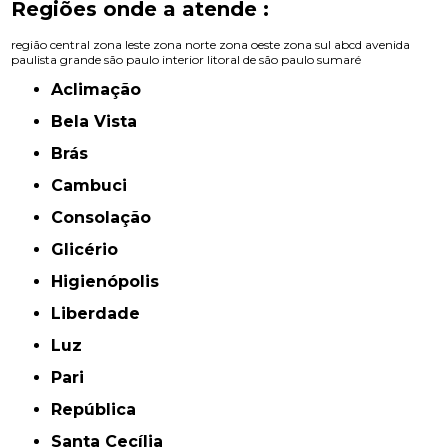
Regiões onde a atende :
região central
zona leste
zona norte
zona oeste
zona sul
abcd
avenida
paulista
grande são paulo
interior
litoral de são paulo
sumaré
Aclimação
Bela Vista
Brás
Cambuci
Consolação
Glicério
Higienópolis
Liberdade
Luz
Pari
República
Santa Cecília