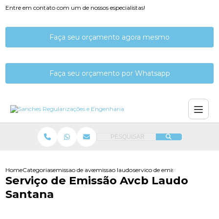
Entre em contato com um de nossos especialistas!
Faça seu orçamento agora mesmo
Faça seu orçamento por Whatsapp
PESQUISAR
Home
Categorias
emissao de avcb
emissao laudo de avcb
servico de emissao avcb laudo
Serviço de Emissão Avcb Laudo
Santana