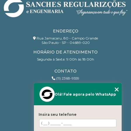
ENDEREÇO
Rua Jamacaru, 80 - Campo Grande
São Paulo - SP - 04689-020
HORÁRIO DE ATENDIMENTO
Segunda à Sexta: 9:00h às 18:00h
CONTATO
(11) 2368-9559
(11) 95206-7010
contato@sanchesri.com.br
Olá! Fale agora pelo WhatsApp
MENU
Home
Insira seu telefone
Quem Somos
Blog