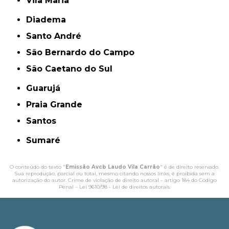
Vila Maria
Diadema
Santo André
São Bernardo do Campo
São Caetano do Sul
Guarujá
Praia Grande
Santos
Sumaré
O conteúdo do texto "
Emissão Avcb Laudo Vila Carrão
" é de direito reservado.
Sua reprodução, parcial ou total, mesmo citando nossos links, é proibida sem a
autorização do autor. Crime de violação de direito autoral – artigo 184 do Código
Penal –
Lei 9610/98 - Lei de direitos autorais
.