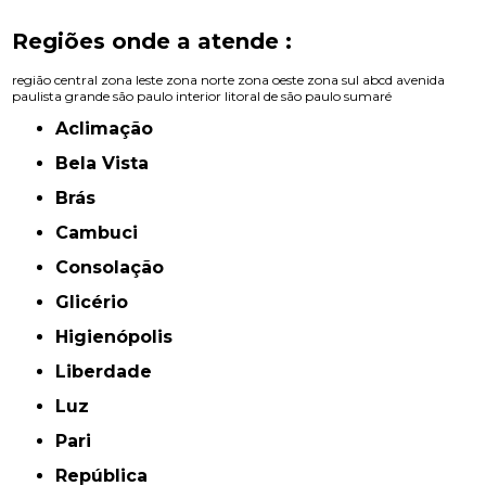
Regiões onde a atende :
região central
zona leste
zona norte
zona oeste
zona sul
abcd
avenida
paulista
grande são paulo
interior
litoral de são paulo
sumaré
Aclimação
Bela Vista
Brás
Cambuci
Consolação
Glicério
Higienópolis
Liberdade
Luz
Pari
República