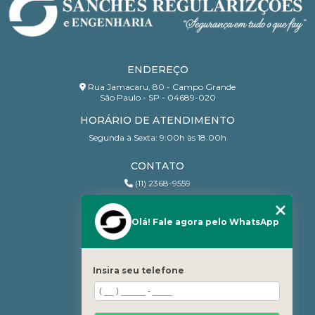
ENDEREÇO
Rua Jamacaru, 80 - Campo Grande
São Paulo - SP - 04689-020
HORÁRIO DE ATENDIMENTO
Segunda à Sexta: 9:00h às 18:00h
CONTATO
(11) 2368-9559
(11) 95206-7010
contato@sanchesri.com.br
Olá! Fale agora pelo WhatsApp
MENU
Home
Insira seu telefone
Quem Somos
Blog