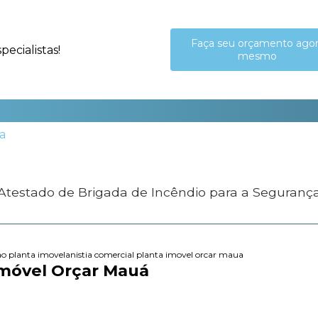
Faça seu orçamento ago
ecialistas!
mesmo
 Atestado de Brigada de Incêndio para a Seguranç
ao planta imovel
anistia comercial planta imovel orcar maua
Imóvel Orçar Mauá