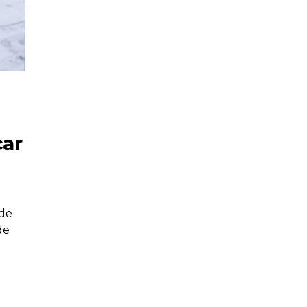
çar
 de
de