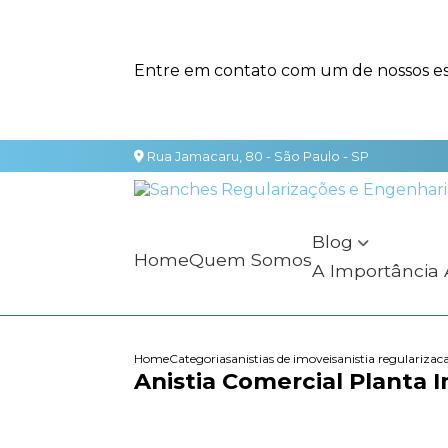
Entre em contato com um de nossos esp
Rua Jamacaru, 80 - São Paulo - SP
Blog
Home
Quem Somos
A Importância
Home
Categorias
anistias de imoveis
anistia regularizac
Anistia Comercial Planta 