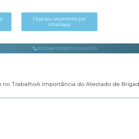
ra
Faça seu orçamento por
Whatsapp
(11) 2368-9559
(11) 95206-7010
a no Trabalho
A Importância do Atestado de Briga