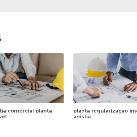
s
tia comercial planta
planta regularização im
vel
anistia