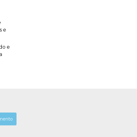
e
s e
do e
a
mento