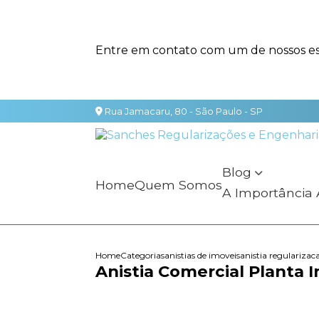
Entre em contato com um de nossos esp
Rua Jamacaru, 80 - São Paulo - SP
Blog
Home
Quem Somos
A Importância
Home
Categorias
anistias de imoveis
anistia regularizac
Anistia Comercial Planta I