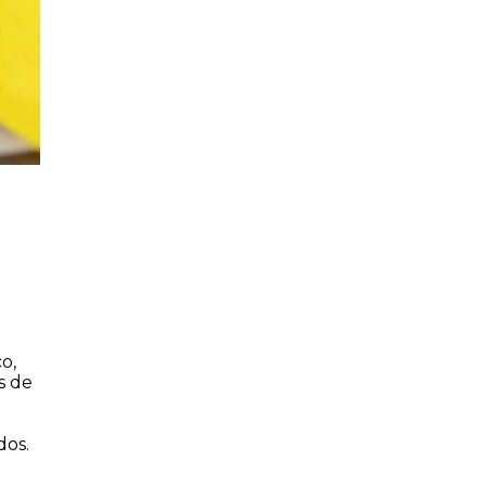
o,
s de
dos.