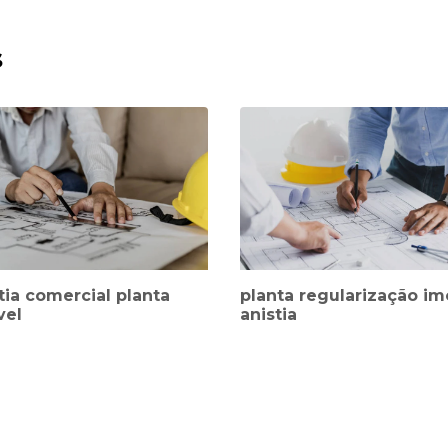
s
tia comercial planta
planta regularização im
vel
anistia