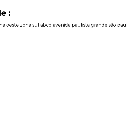
e :
na oeste
zona sul
abcd
avenida paulista
grande são pau