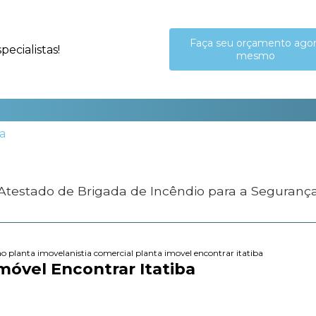
Faça seu orçamento ago
ecialistas!
mesmo
 Atestado de Brigada de Incêndio para a Seguranç
ao planta imovel
anistia comercial planta imovel encontrar itatiba
móvel Encontrar Itatiba