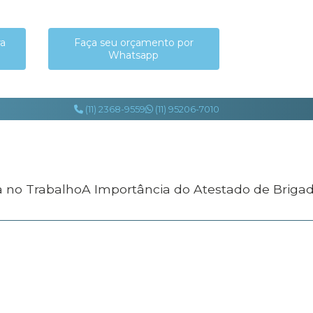
ra
Faça seu orçamento por
Whatsapp
(11) 2368-9559
(11) 95206-7010
a no Trabalho
A Importância do Atestado de Briga