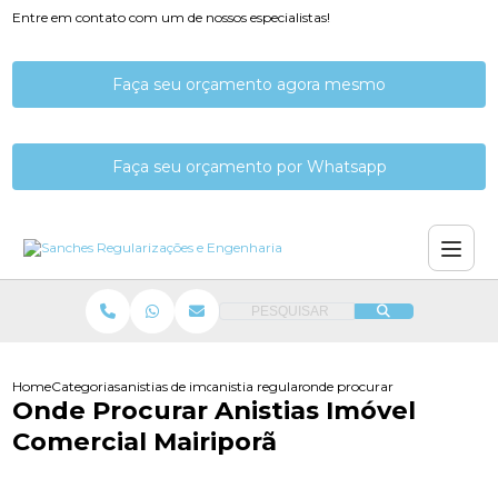
Entre em contato com um de nossos especialistas!
Faça seu orçamento agora mesmo
Faça seu orçamento por Whatsapp
PESQUISAR
Home
Categorias
anistias de imoveis
anistia regularizacao imovel prefeitura
onde procurar anistias imovel
Onde Procurar Anistias Imóvel
Comercial Mairiporã