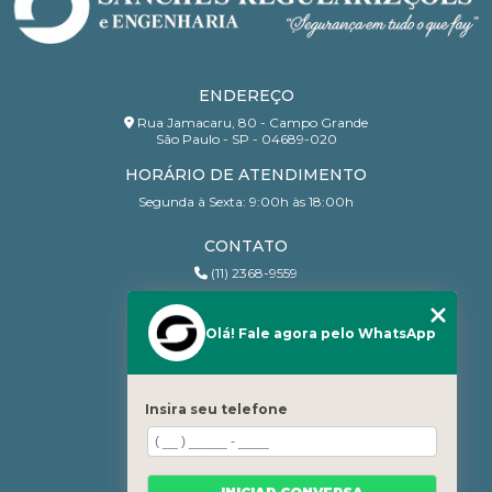
ENDEREÇO
Rua Jamacaru, 80 - Campo Grande
São Paulo - SP - 04689-020
HORÁRIO DE ATENDIMENTO
Segunda à Sexta: 9:00h às 18:00h
CONTATO
(11) 2368-9559
(11) 95206-7010
contato@sanchesri.com.br
Olá! Fale agora pelo WhatsApp
MENU
Home
Insira seu telefone
Quem Somos
Blog
Serviços