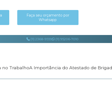
ra
Faça seu orçamento por
Whatsapp
(11) 2368-9559
(11) 95206-7010
a no Trabalho
A Importância do Atestado de Briga