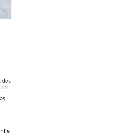
audos
orpo
tos
nfie