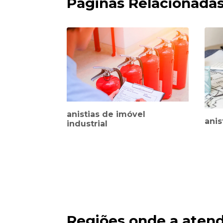
Páginas Relacionada
anistias de imóvel
anis
industrial
Regiões onde a atend