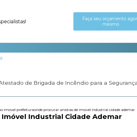
Faça seu orçamento ago
ecialistas!
mesmo
 Atestado de Brigada de Incêndio para a Seguranç
ao imovel prefeitura
onde procurar anistias de imovel industrial cidade ademar
 Imóvel Industrial Cidade Ademar