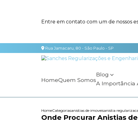
Entre em contato com um de nossos esp
Rua Jamacaru, 80 - São Paulo - SP
Blog
Home
Quem Somos
A Importância
Home
Categorias
anistias de imoveis
anistia regularizac
Onde Procurar Anistias de