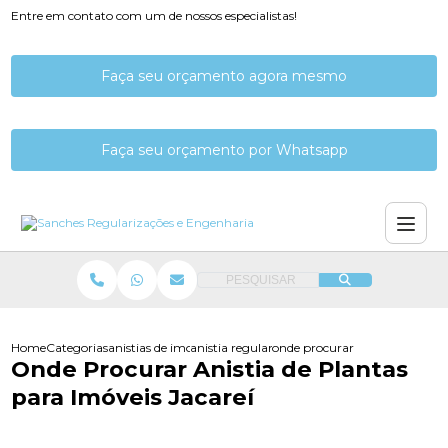
Entre em contato com um de nossos especialistas!
Faça seu orçamento agora mesmo
Faça seu orçamento por Whatsapp
PESQUISAR
Home
Categorias
anistias de imoveis
anistia regularizacao imovel prefeitura
onde procurar anistia de plant
Onde Procurar Anistia de Plantas
para Imóveis Jacareí