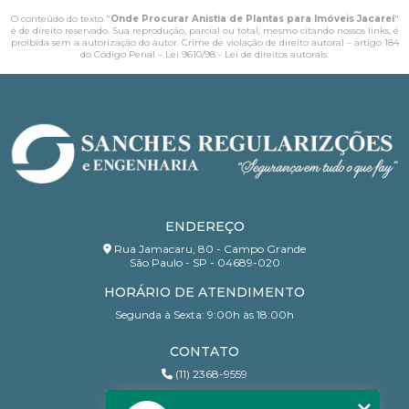
O conteúdo do texto "
Onde Procurar Anistia de Plantas para Imóveis Jacareí
"
é de direito reservado. Sua reprodução, parcial ou total, mesmo citando nossos links, é
proibida sem a autorização do autor. Crime de violação de direito autoral – artigo 184
do Código Penal –
Lei 9610/98 - Lei de direitos autorais
.
ENDEREÇO
Rua Jamacaru, 80 - Campo Grande
São Paulo - SP - 04689-020
HORÁRIO DE ATENDIMENTO
Segunda à Sexta: 9:00h às 18:00h
CONTATO
(11) 2368-9559
(11) 95206-7010