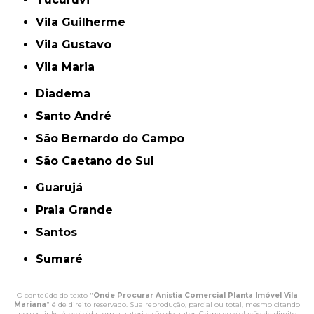
Vila Guilherme
Vila Gustavo
Vila Maria
Diadema
Santo André
São Bernardo do Campo
São Caetano do Sul
Guarujá
Praia Grande
Santos
Sumaré
O conteúdo do texto "
Onde Procurar Anistia Comercial Planta Imóvel Vila
Mariana
" é de direito reservado. Sua reprodução, parcial ou total, mesmo citando
nossos links, é proibida sem a autorização do autor. Crime de violação de direito