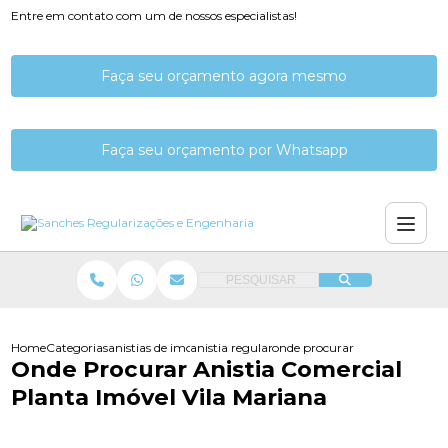
Entre em contato com um de nossos especialistas!
Faça seu orçamento agora mesmo
Faça seu orçamento por Whatsapp
PESQUISAR
Home
Categorias
anistias de imoveis
anistia regularizacao imovel prefeitura
onde procurar anistia comerci
Onde Procurar Anistia Comercial
Planta Imóvel Vila Mariana