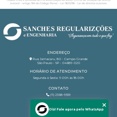
autoral – artigo 184 do Código Penal –
Lei 9610/98 - Lei de direitos autorais
.
ENDEREÇO
Rua Jamacaru, 80 - Campo Grande
São Paulo - SP - 04689-020
HORÁRIO DE ATENDIMENTO
Segunda à Sexta: 9:00h às 18:00h
CONTATO
(11) 2368-9559
(11) 95206-7010
contato@sanchesri.com.br
Olá! Fale agora pelo WhatsApp