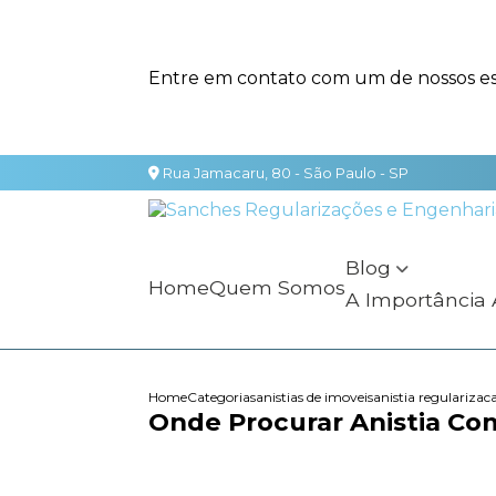
Entre em contato com um de nossos esp
Rua Jamacaru, 80 - São Paulo - SP
Blog
Home
Quem Somos
A Importância
Home
Categorias
anistias de imoveis
anistia regularizac
Onde Procurar Anistia Com