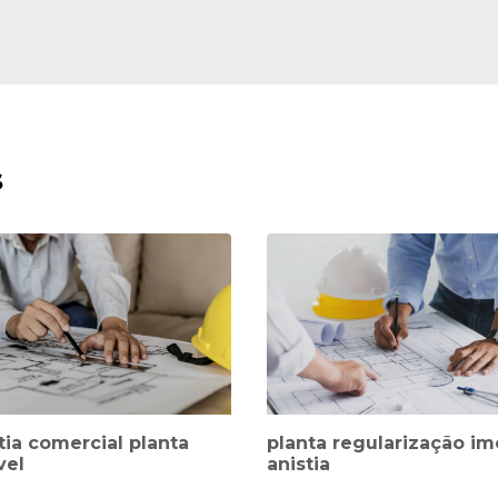
s
tia comercial planta
planta regularização im
vel
anistia