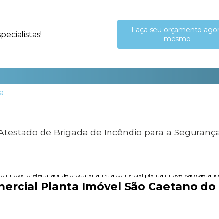
Faça seu orçamento ago
ecialistas!
mesmo
 Atestado de Brigada de Incêndio para a Seguranç
ao imovel prefeitura
onde procurar anistia comercial planta imovel sao caetano
ercial Planta Imóvel São Caetano do 