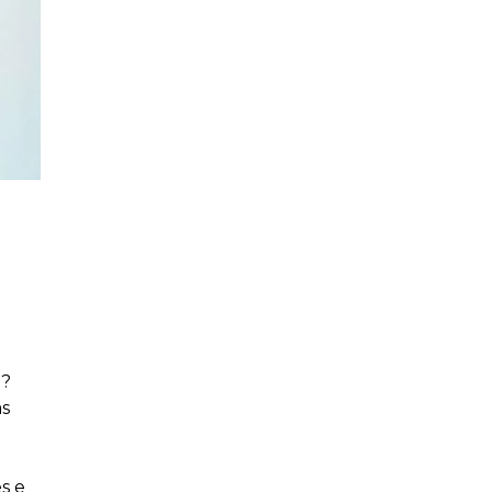
l?
as
s e