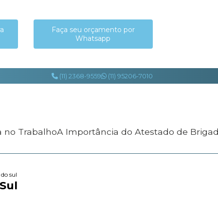
ra
Faça seu orçamento por
Whatsapp
(11) 2368-9559
(11) 95206-7010
a no Trabalho
A Importância do Atestado de Briga
 do sul
Sul