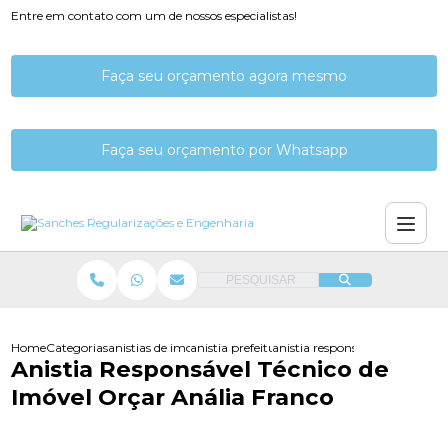
Entre em contato com um de nossos especialistas!
Faça seu orçamento agora mesmo
Faça seu orçamento por Whatsapp
PESQUISAR
Home
Categorias
anistias de imoveis
anistia prefeitura imovel
anistia responsavel tecnico de 
Anistia Responsável Técnico de
Imóvel Orçar Anália Franco