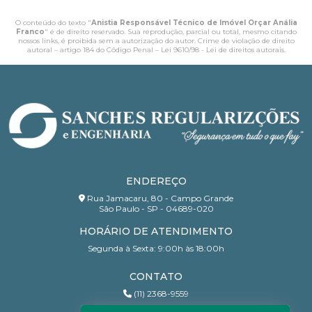
O conteúdo do texto "
Anistia Responsável Técnico de Imóvel Orçar Anália
Franco
" é de direito reservado. Sua reprodução, parcial ou total, mesmo citando
nossos links, é proibida sem a autorização do autor. Crime de violação de direito
autoral – artigo 184 do Código Penal –
Lei 9610/98 - Lei de direitos autorais
.
ENDEREÇO
Rua Jamacaru, 80 - Campo Grande
São Paulo - SP - 04689-020
HORÁRIO DE ATENDIMENTO
Segunda à Sexta: 9:00h às 18:00h
CONTATO
(11) 2368-9559
(11) 95206-7010