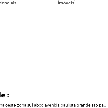
denciais
imóveis
e :
na oeste
zona sul
abcd
avenida paulista
grande são pau