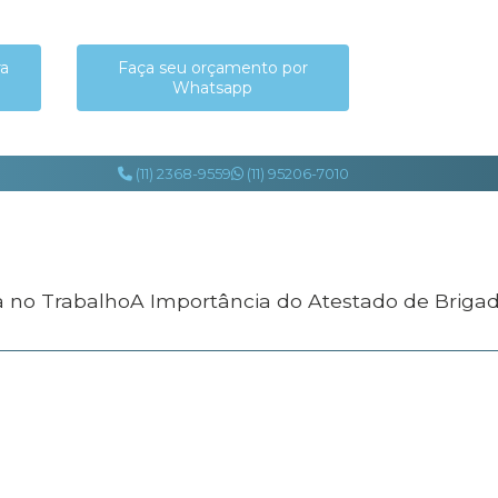
ra
Faça seu orçamento por
Whatsapp
(11) 2368-9559
(11) 95206-7010
a no Trabalho
A Importância do Atestado de Briga