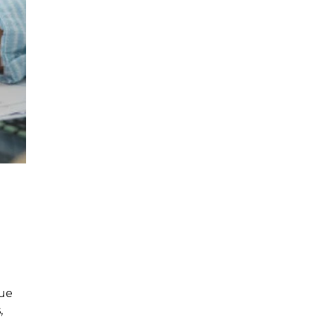
que
,