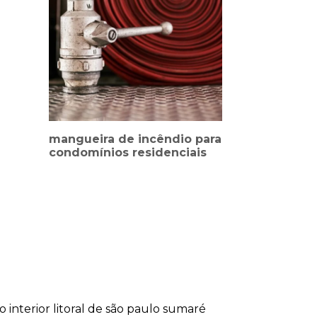
mangueira de incêndio para
condomínios residenciais
lo
interior
litoral de são paulo
sumaré