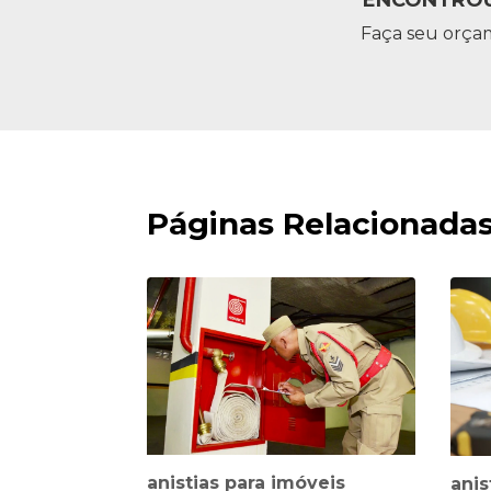
Faça seu orça
Páginas Relacionada
anistias para imóveis
anis