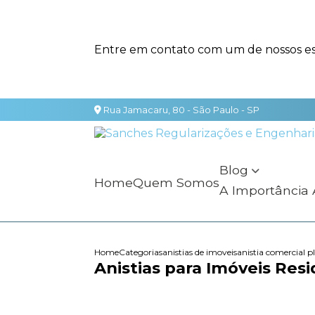
Entre em contato com um de nossos esp
Rua Jamacaru, 80 - São Paulo - SP
Blog
Home
Quem Somos
A Importância
Home
Categorias
anistias de imoveis
anistia comercial p
Anistias para Imóveis Re