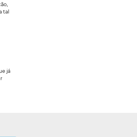
ção,
 tal
ue já
or