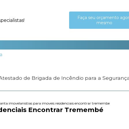
Faça seu orçamento ago
ecialistas!
mesmo
 Atestado de Brigada de Incêndio para a Seguranç
lanta imovel
anistias para imoveis residenciais encontrar tremembe
sidenciais Encontrar Tremembé