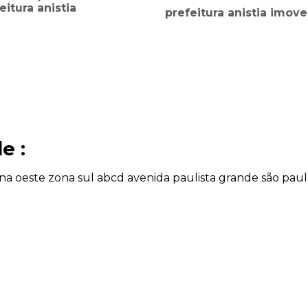
eitura anistia
prefeitura anistia imove
e :
na oeste
zona sul
abcd
avenida paulista
grande são pau