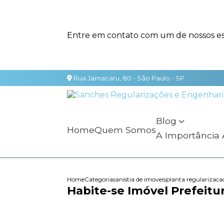
Entre em contato com um de nossos esp
Rua Jamacaru, 80 - São Paulo - SP
Blog
Home
Quem Somos
A Importância
Home
Categorias
anistia de imoveis
planta regularizaca
Habite-se Imóvel Prefeitu