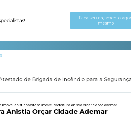
Faça seu orçamento ago
ecialistas!
mesmo
 Atestado de Brigada de Incêndio para a Seguranç
o imovel anistia
habite se imovel prefeitura anistia orcar cidade ademar
ra Anistia Orçar Cidade Ademar