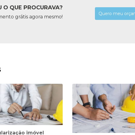
 O QUE PROCURAVA?
Quero meu orça
mento grátis agora mesmo!
s
larização imóvel