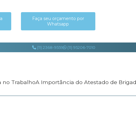
ra
Faça seu orçamento por
Whatsapp
(11) 2368-9559
(11) 95206-7010
a no Trabalho
A Importância do Atestado de Briga