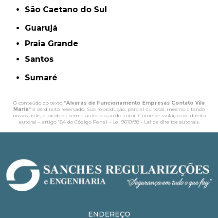
São Caetano do Sul
Guarujá
Praia Grande
Santos
Sumaré
O conteúdo do texto "
Alvarás de Funcionamento Empresas Contato Vila
Maria
" é de direito reservado. Sua reprodução, parcial ou total, mesmo citando
nossos links, é proibida sem a autorização do autor. Crime de violação de direito
autoral – artigo 184 do Código Penal –
Lei 9610/98 - Lei de direitos autorais
.
ENDEREÇO