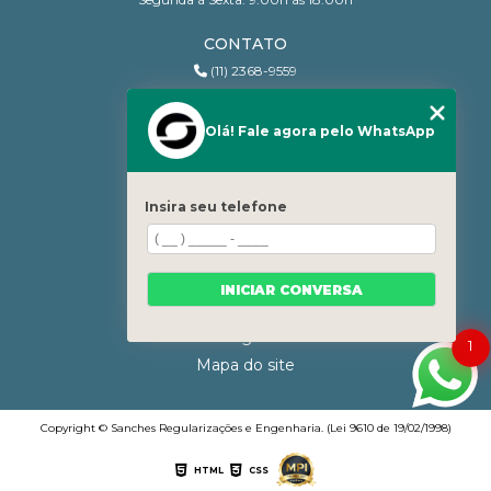
CONTATO
(11) 2368-9559
(11) 95206-7010
contato@sanchesri.com.br
Olá! Fale agora pelo WhatsApp
MENU
Home
Insira seu telefone
Quem Somos
Blog
Serviços
INICIAR CONVERSA
Contato
Categorias
1
Mapa do site
Copyright © Sanches Regularizações e Engenharia. (Lei 9610 de 19/02/1998)
HTML
CSS