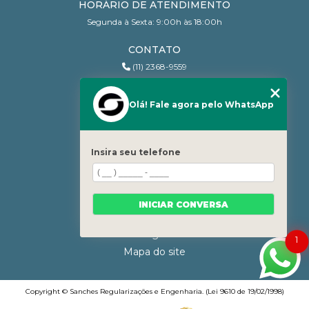
HORÁRIO DE ATENDIMENTO
Segunda à Sexta: 9:00h às 18:00h
CONTATO
(11) 2368-9559
(11) 95206-7010
contato@sanchesri.com.br
Olá! Fale agora pelo WhatsApp
MENU
Home
Insira seu telefone
Quem Somos
Blog
Serviços
INICIAR CONVERSA
Contato
Categorias
1
Mapa do site
Copyright © Sanches Regularizações e Engenharia. (Lei 9610 de 19/02/1998)