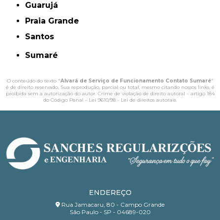
Guarujá
Praia Grande
Santos
Sumaré
O conteúdo do texto "
Alvará de Serviço de Funcionamento Contato Sumaré
"
é de direito reservado. Sua reprodução, parcial ou total, mesmo citando nossos links, é
proibida sem a autorização do autor. Crime de violação de direito autoral – artigo 184
do Código Penal –
Lei 9610/98 - Lei de direitos autorais
.
ENDEREÇO
Rua Jamacaru, 80 - Campo Grande
São Paulo - SP - 04689-020