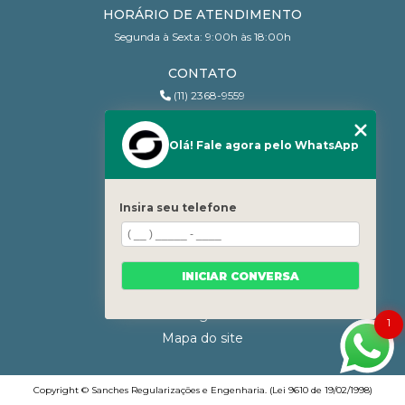
HORÁRIO DE ATENDIMENTO
Segunda à Sexta: 9:00h às 18:00h
CONTATO
(11) 2368-9559
(11) 95206-7010
contato@sanchesri.com.br
Olá! Fale agora pelo WhatsApp
MENU
Home
Insira seu telefone
Quem Somos
Blog
Serviços
INICIAR CONVERSA
Contato
Categorias
1
Mapa do site
Copyright © Sanches Regularizações e Engenharia. (Lei 9610 de 19/02/1998)