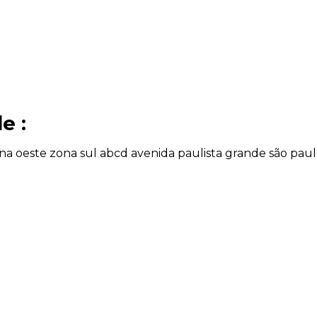
e :
na oeste
zona sul
abcd
avenida paulista
grande são pau