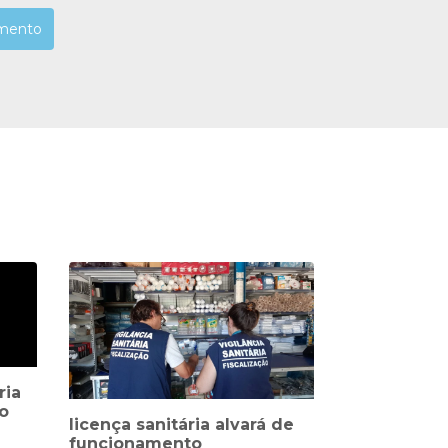
mento
ria
o
licença sanitária alvará de
funcionamento