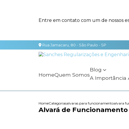
Entre em contato com um de nossos esp
Rua Jamacaru, 80 - São Paulo - SP
Blog
Home
Quem Somos
A Importância
Home
Categorias
alvaras para funcionamento
alvara f
Alvará de Funcionamento 