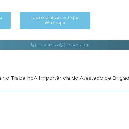
ra
Faça seu orçamento por
Whatsapp
(11) 2368-9559
(11) 95206-7010
a no Trabalho
A Importância do Atestado de Briga