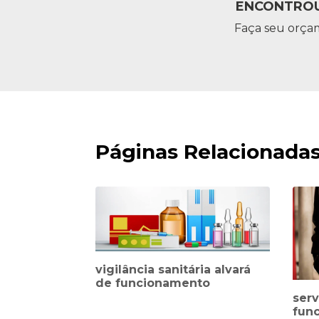
ENCONTROU
Faça seu orça
Páginas Relacionada
vigilância sanitária alvará
de funcionamento
serv
fun