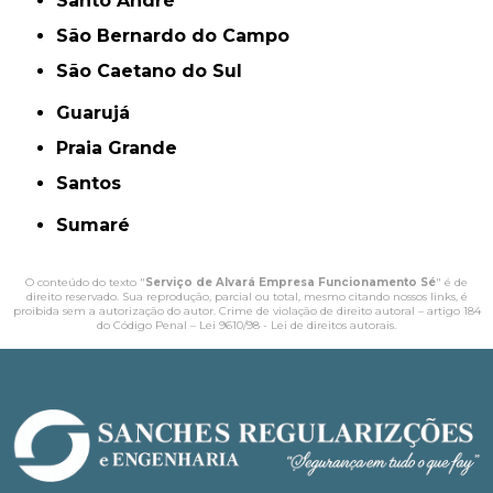
Santo André
São Bernardo do Campo
São Caetano do Sul
Guarujá
Praia Grande
Santos
Sumaré
O conteúdo do texto "
Serviço de Alvará Empresa Funcionamento Sé
" é de
direito reservado. Sua reprodução, parcial ou total, mesmo citando nossos links, é
proibida sem a autorização do autor. Crime de violação de direito autoral – artigo 184
do Código Penal –
Lei 9610/98 - Lei de direitos autorais
.