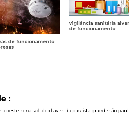
vigilância sanitária alva
de funcionamento
arás de funcionamento
resas
e :
na oeste
zona sul
abcd
avenida paulista
grande são pau