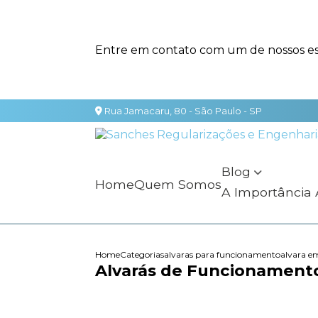
Entre em contato com um de nossos esp
Rua Jamacaru, 80 - São Paulo - SP
Blog
Home
Quem Somos
A Importância
Home
Categorias
alvaras para funcionamento
alvara e
Alvarás de Funcionament