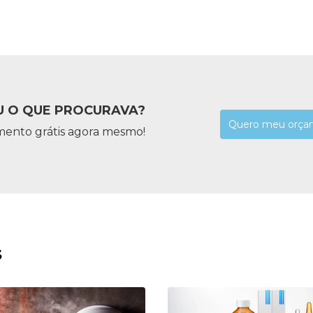
 O QUE PROCURAVA?
Quero meu orça
mento grátis agora mesmo!
s