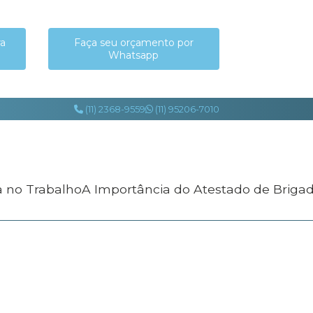
ra
Faça seu orçamento por
Whatsapp
(11) 2368-9559
(11) 95206-7010
a no Trabalho
A Importância do Atestado de Briga