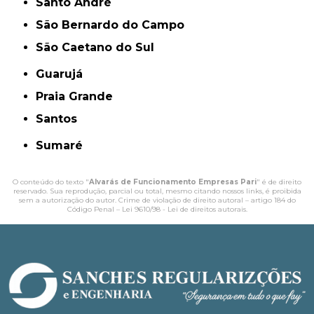
Santo André
São Bernardo do Campo
São Caetano do Sul
Guarujá
Praia Grande
Santos
Sumaré
O conteúdo do texto "
Alvarás de Funcionamento Empresas Pari
" é de direito
reservado. Sua reprodução, parcial ou total, mesmo citando nossos links, é proibida
sem a autorização do autor. Crime de violação de direito autoral – artigo 184 do
Código Penal –
Lei 9610/98 - Lei de direitos autorais
.