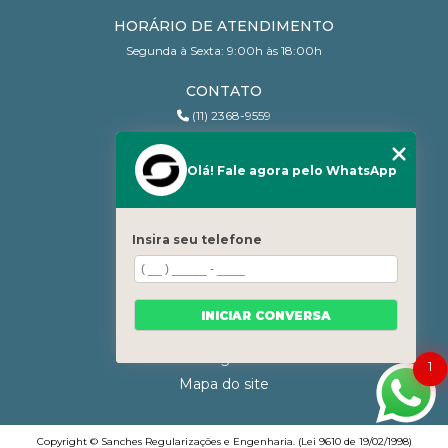
HORÁRIO DE ATENDIMENTO
Segunda à Sexta: 9:00h às 18:00h
CONTATO
(11) 2368-9559
(11) 95206-7010
contato@sanchesri.com.br
Olá! Fale agora pelo WhatsApp
MENU
Home
Insira seu telefone
Quem Somos
Blog
Serviços
INICIAR CONVERSA
Contato
Categorias
1
Mapa do site
Copyright © Sanches Regularizações e Engenharia. (Lei 9610 de 19/02/1998)