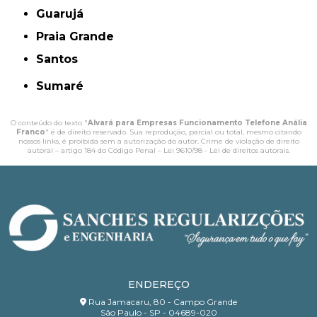
Guarujá
Praia Grande
Santos
Sumaré
O conteúdo do texto "
Alvará para Empresas Funcionamento Telefone Anália
Franco
" é de direito reservado. Sua reprodução, parcial ou total, mesmo citando
nossos links, é proibida sem a autorização do autor. Crime de violação de direito
autoral – artigo 184 do Código Penal –
Lei 9610/98 - Lei de direitos autorais
.
ENDEREÇO
Rua Jamacaru, 80 - Campo Grande
São Paulo - SP - 04689-020