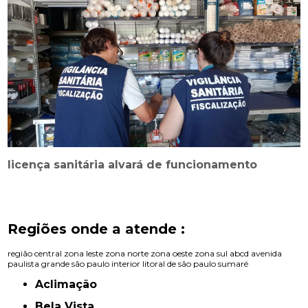
licença sanitária alvará de funcionamento
Regiões onde a atende :
região central
zona leste
zona norte
zona oeste
zona sul
abcd
avenida
paulista
grande são paulo
interior
litoral de são paulo
sumaré
Aclimação
Bela Vista