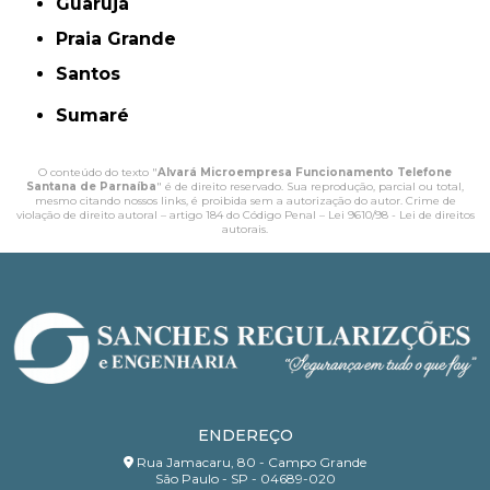
Guarujá
Praia Grande
Santos
Sumaré
O conteúdo do texto "
Alvará Microempresa Funcionamento Telefone
Santana de Parnaíba
" é de direito reservado. Sua reprodução, parcial ou total,
mesmo citando nossos links, é proibida sem a autorização do autor. Crime de
violação de direito autoral – artigo 184 do Código Penal –
Lei 9610/98 - Lei de direitos
autorais
.
ENDEREÇO
Rua Jamacaru, 80 - Campo Grande
São Paulo - SP - 04689-020