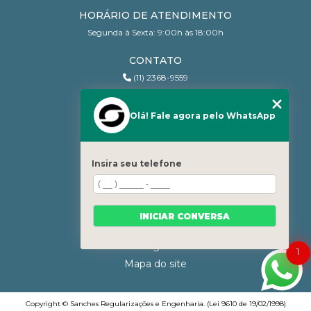
HORÁRIO DE ATENDIMENTO
Segunda à Sexta: 9:00h às 18:00h
CONTATO
(11) 2368-9559
(11) 95206-7010
contato@sanchesri.com.br
Olá! Fale agora pelo WhatsApp
MENU
Home
Insira seu telefone
Quem Somos
Blog
Serviços
INICIAR CONVERSA
Contato
Categorias
1
Mapa do site
Copyright © Sanches Regularizações e Engenharia. (Lei 9610 de 19/02/1998)