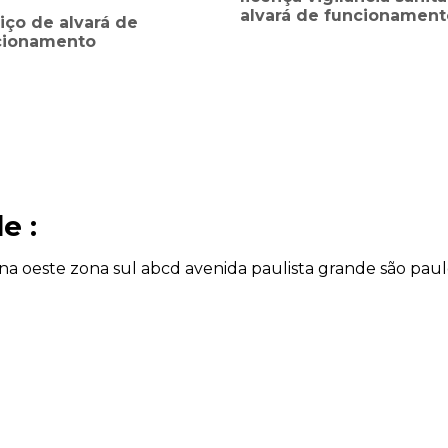
alvará de funcionament
iço de alvará de
cionamento
e :
na oeste
zona sul
abcd
avenida paulista
grande são pau