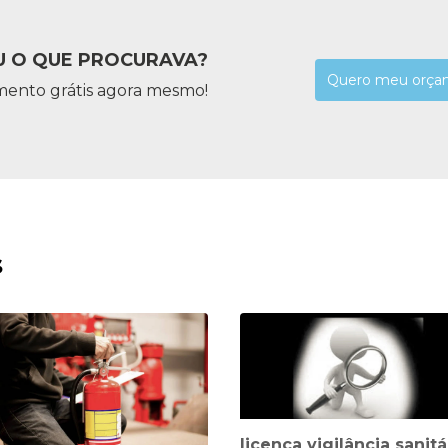
 O QUE PROCURAVA?
Quero meu orça
mento grátis agora mesmo!
s
licença vigilância sanitá