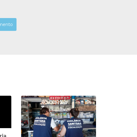
mento
ria