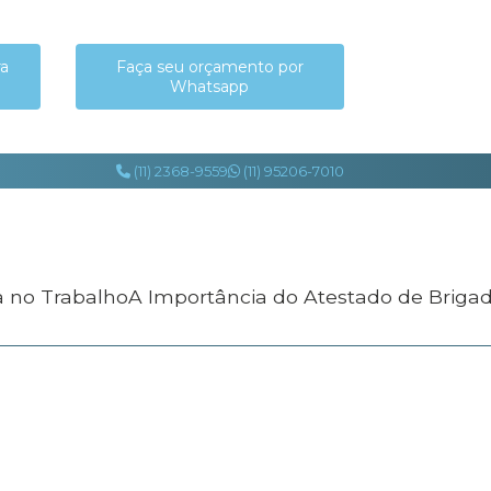
ra
Faça seu orçamento por
Whatsapp
(11) 2368-9559
(11) 95206-7010
a no Trabalho
A Importância do Atestado de Briga