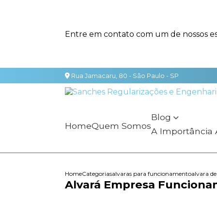
Entre em contato com um de nossos esp
Rua Jamacaru, 80 - São Paulo - SP
Blog
Home
Quem Somos
A Importância
Home
Categorias
alvaras para funcionamento
alvara d
Alvará Empresa Funcionam