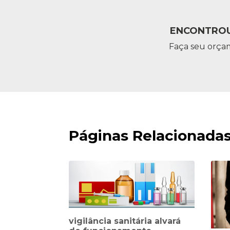
ENCONTROU
Faça seu orça
Páginas Relacionada
vigilância sanitária alvará