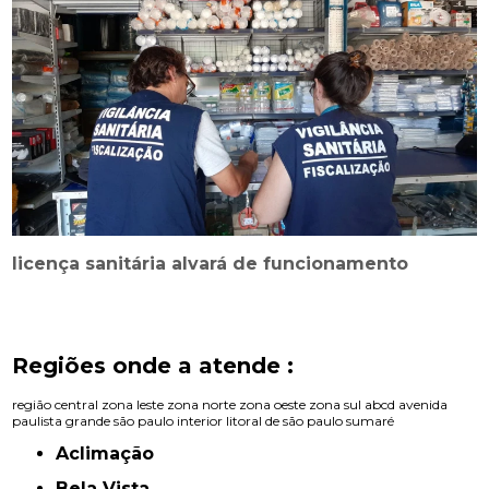
licença sanitária alvará de funcionamento
Regiões onde a atende :
região central
zona leste
zona norte
zona oeste
zona sul
abcd
avenida
paulista
grande são paulo
interior
litoral de são paulo
sumaré
Aclimação
Bela Vista