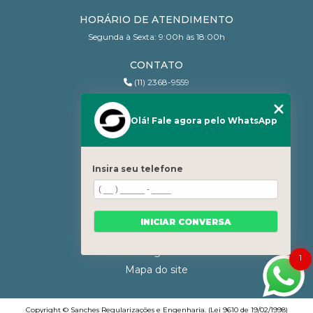
HORÁRIO DE ATENDIMENTO
Segunda à Sexta: 9:00h às 18:00h
CONTATO
(11) 2368-9559
(11) 95206-7010
contato@sanchesri.com.br
Olá! Fale agora pelo WhatsApp
MENU
Home
Insira seu telefone
Quem Somos
Blog
Serviços
INICIAR CONVERSA
Contato
Categorias
1
Mapa do site
Copyright © Sanches Regularizações e Engenharia. (Lei 9610 de 19/02/1998)