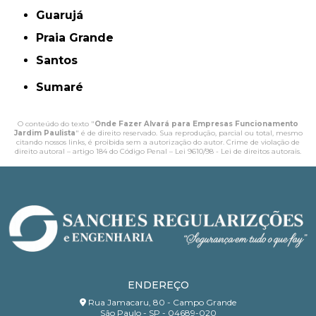
Guarujá
Praia Grande
Santos
Sumaré
O conteúdo do texto "
Onde Fazer Alvará para Empresas Funcionamento
Jardim Paulista
" é de direito reservado. Sua reprodução, parcial ou total, mesmo
citando nossos links, é proibida sem a autorização do autor. Crime de violação de
direito autoral – artigo 184 do Código Penal –
Lei 9610/98 - Lei de direitos autorais
.
ENDEREÇO
Rua Jamacaru, 80 - Campo Grande
São Paulo - SP - 04689-020