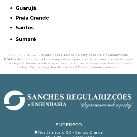
Guarujá
Praia Grande
Santos
Sumaré
O conteúdo do texto "
Onde Fazer Alvará de Empresa de Licenciamento
Brás
" é de direito reservado. Sua reprodução, parcial ou total, mesmo citando nossos
links, é proibida sem a autorização do autor. Crime de violação de direito autoral –
artigo 184 do Código Penal –
Lei 9610/98 - Lei de direitos autorais
.
ENDEREÇO
Rua Jamacaru, 80 - Campo Grande
São Paulo - SP - 04689-020