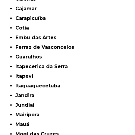
Cajamar
Carapicuíba
Cotia
Embu das Artes
Ferraz de Vasconcelos
Guarulhos
Itapecerica da Serra
Itapevi
Itaquaquecetuba
Jandira
Jundiaí
Mairiporã
Mauá
Mogi das Cruzes