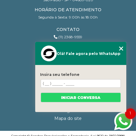
HORÁRIO DE ATENDIMENTO
Segunda à Sexta: 9:00h às 18:00h
CONTATO
(11) 2368-9559
(11) 95206-7010
contato@sanchesri.com.br
Olá! Fale agora pelo WhatsApp
MENU
Home
Insira seu telefone
Quem Somos
Blog
Serviços
INICIAR CONVERSA
Contato
Categorias
1
Mapa do site
Copyright © Sanches Regularizações e Engenharia. (Lei 9610 de 19/02/1998)