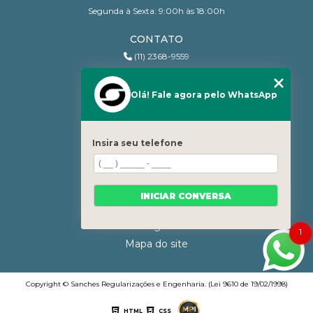
Segunda à Sexta: 9:00h às 18:00h
CONTATO
(11) 2368-9559
(11) 95206-7010
contato@sanchesri.com.br
Olá! Fale agora pelo WhatsApp
MENU
Home
Insira seu telefone
Quem Somos
Blog
Serviços
INICIAR CONVERSA
Contato
Categorias
1
Mapa do site
Copyright © Sanches Regularizações e Engenharia. (Lei 9610 de 19/02/1998)
HTML
CSS