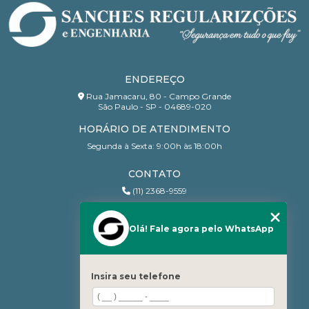
ENDEREÇO
Rua Jamacaru, 80 - Campo Grande
São Paulo - SP - 04689-020
HORÁRIO DE ATENDIMENTO
Segunda à Sexta: 9:00h às 18:00h
CONTATO
(11) 2368-9559
(11) 95206-7010
contato@sanchesri.com.br
Olá! Fale agora pelo WhatsApp
MENU
Home
Insira seu telefone
Quem Somos
Blog