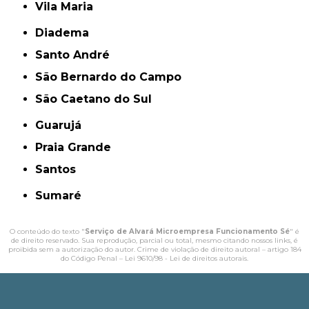
Vila Maria
Diadema
Santo André
São Bernardo do Campo
São Caetano do Sul
Guarujá
Praia Grande
Santos
Sumaré
O conteúdo do texto "
Serviço de Alvará Microempresa Funcionamento Sé
" é
de direito reservado. Sua reprodução, parcial ou total, mesmo citando nossos links, é
proibida sem a autorização do autor. Crime de violação de direito autoral – artigo 184
do Código Penal –
Lei 9610/98 - Lei de direitos autorais
.