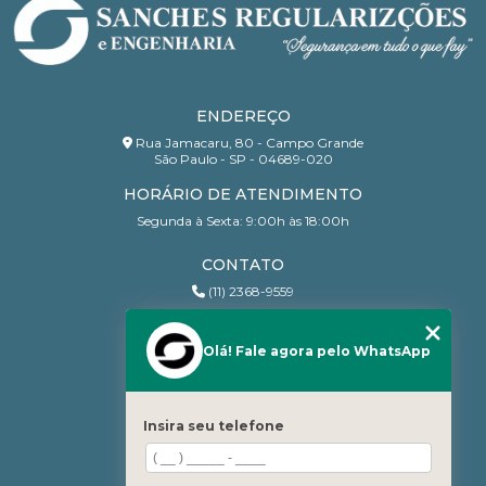
ENDEREÇO
Rua Jamacaru, 80 - Campo Grande
São Paulo - SP - 04689-020
HORÁRIO DE ATENDIMENTO
Segunda à Sexta: 9:00h às 18:00h
CONTATO
(11) 2368-9559
(11) 95206-7010
contato@sanchesri.com.br
Olá! Fale agora pelo WhatsApp
MENU
Home
Insira seu telefone
Quem Somos
Blog