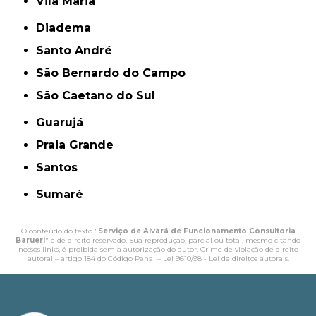
Vila Maria
Diadema
Santo André
São Bernardo do Campo
São Caetano do Sul
Guarujá
Praia Grande
Santos
Sumaré
O conteúdo do texto "
Serviço de Alvará de Funcionamento Consultoria
Barueri
" é de direito reservado. Sua reprodução, parcial ou total, mesmo citando
nossos links, é proibida sem a autorização do autor. Crime de violação de direito
autoral – artigo 184 do Código Penal –
Lei 9610/98 - Lei de direitos autorais
.