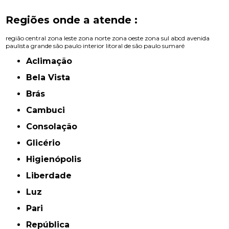
Regiões onde a atende :
região central
zona leste
zona norte
zona oeste
zona sul
abcd
avenida
paulista
grande são paulo
interior
litoral de são paulo
sumaré
Aclimação
Bela Vista
Brás
Cambuci
Consolação
Glicério
Higienópolis
Liberdade
Luz
Pari
República