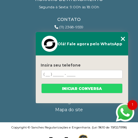
Segunda à Sexta: 9:00h às 18:00h
CONTATO
(11) 2368-9559
(11) 95206-7010
contato@sanchesri.com.br
Olá! Fale agora pelo WhatsApp
MENU
Home
Insira seu telefone
Quem Somos
Blog
Serviços
INICIAR CONVERSA
Contato
Categorias
1
Mapa do site
Copyright © Sanches Regularizações e Engenharia. (Lei 9610 de 19/02/1998)