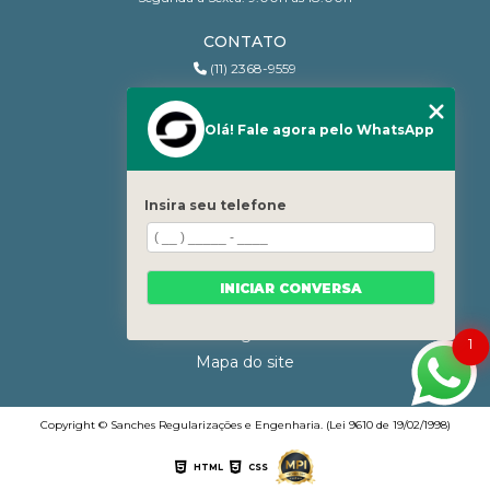
CONTATO
(11) 2368-9559
(11) 95206-7010
contato@sanchesri.com.br
Olá! Fale agora pelo WhatsApp
MENU
Home
Insira seu telefone
Quem Somos
Blog
Serviços
INICIAR CONVERSA
Contato
Categorias
1
Mapa do site
Copyright © Sanches Regularizações e Engenharia. (Lei 9610 de 19/02/1998)
HTML
CSS