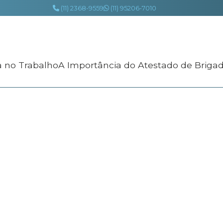
(11) 2368-9559
(11) 95206-7010
a no Trabalho
A Importância do Atestado de Briga