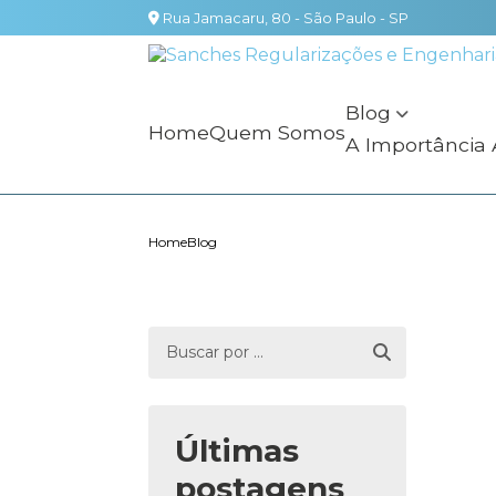
Rua Jamacaru, 80 - São Paulo - SP
Blog
Home
Quem Somos
A Importância
Home
Blog
Últimas
postagens